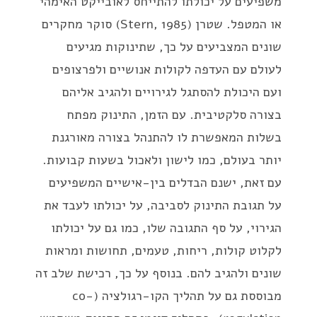
משפיעים על יכולתו להתייחס לאובייקט האימהי
או המטפל. שטרן (Stern, 1985) סוקר מחקרים
שונים המצביעים על כך, שתינוקות מגיעים
לעולם עם העדפה לקולות אנושיים ולפרצופים
ועם היכולת להסתגל לגירויים ולהגיב אליהם
בצורה סלקטיבית. עם הזמן, התינוק מפתח
בשלות המאפשרת לו להתנהל בצורה מאורגנת
יותר בעולם, כמו לישון ולאכול בשעות קבועות.
עם זאת, ישנם הבדלים בין-אישיים המשפיעים
על תגובת התינוק לסביבה, על יכולתו לעבד את
הגירוי, על סף התגובה שלו, כמו גם על יכולתו
לקלוט קולות, ריחות, טעמים, תחושות ומראות
שונים ולהגיב להם. בנוסף על כך, רכישת שלב זה
מבוססת גם על תהליך הקו-רגולציה (co-