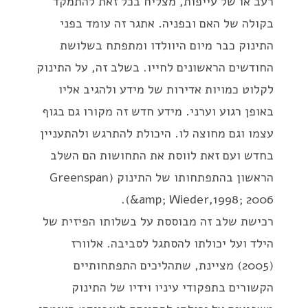
רעב או של עייפות, מצליח בכל זאת להתמקד
בקולה של האם ובפניה. אתגר זה עומד בפני
התינוק כבר מיום היוולדו ומתפתח בשלושת
החודשים הראשונים לחייו. בשלב זה, על התינוק
לקלוט כמויות אדירות של מידע ולהגיב אליו
באופן רגוע וערני. מידע חדש זה מקורו גם בגוף
עצמו וגם מחוצה לו. היכולת להתרגש ולהתעניין
בחדש ועם זאת לווסת את התחושות הם השלב
הראשון בהתפתחותו של התינוק (Greenspan
&amp; Wieder,1998; 2006).
רכישת שלב זה מבוססת על בשלותו הפיזית של
הילד ועל יכולתו להסתגל לסביבה. אלוורז
(2005) מציינת, שתהליכים התפתחותיים
הקשורים בתפקודי עיניו וידיו של התינוק