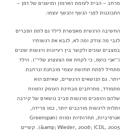
מרחב – הבית לעומת הארמון ומושגים של זמן –
התכוננות לפני הנשף והנשף עצמו.
החשיבה הרגשית מאפשרת לילד גם לתת הסברים
לגבי מה צודק ומה לא, לנבא את רגשותיו
במצבים שונים ולקשר בין רעיונות ורגשות שונים
(׳׳אני כועס, כי לקחת את הצעצוע שלי׳׳). הילד
מתחיל לפתח תחושת עצמי מובחנת ונרחבת
יותר. גם הנושאים הרגשיים, שאיתם הוא
מתמודד, מתרחבים מבחינת העומק והטווח
שלהם והופכים מרגשות סביב נושאים של קירבה
ותלות לרגשות מורכבים יותר, כמו פרידה,
אגרסיביות, תחרותיות ומוות (Greenspan
&amp; Wieder, 2006; ICDL, 2005). קשיים