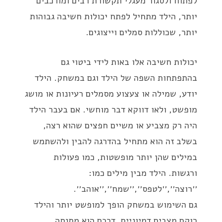
לפתוח ולסגור מעגלי תקשורת רבים ומורכבים
יותר, הילד מתחיל לפתח יכולות חשיבה גבוהות
יותר, שכוללות סמלים וייצוגים.
יכולות חשיבה אלו באות לידי ביטוי גם
בהתפתחות השפה של הילד וגם במשחק. הילד
יודע, שמילה או צעצוע מסמלים רעיונות או מושג
מופשט, ולאו דווקא דבר מוחשי. אם בעבר הילד
היה רק מצביע או משיים חפצים שהוא רצה,
בשלב זה הוא מתחיל בהדרגה להבין ולהשתמש
במילים שהן יותר מופשטות, כמו פעולות
ורגשות. הילד מבין מילים כמו:
׳׳רוצה׳׳,׳׳לטפס׳׳,׳׳שמח׳׳,׳׳אוהב׳׳.
גם השימוש במשחק הופך למופשט יותר והילד
רוקם מצבים דמיוניים, דרכם הוא מתנסה