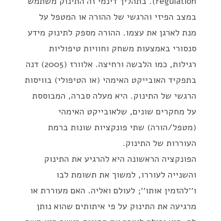
regulation). בתהליך דינמי זה התינוק משתמש
במצב הפיזי והרגשי של ההורה או המטפל על
מנת לארגן את עצמו. ההורה מספק לתינוק מידע
סנסורי באמצעות משחק וחוויות טיפוליות
רגילות, כמו הלבשה ורחיצה. אלוורז (2005) דנה
בתפקיד האובייקט האימהי (או הטיפולי) בוויסות
הרגשי של התינוק. היא מעלה סברה, המבוססת
על מחקרים שונים, שלאובייקט האימהי
(מטפל/הורה) שתי פונקציות שונות ברמת
העוררות של התינוק.
הפונקציה הראשונה היא להרגיע את התינוק
והשנייה לעוררו, למשוך את תשומת לבו
ו׳׳להזמין אותו׳׳; לעולם ואליה. האם מעוררת או
מרגיעה את התינוק על פי איתותים שהוא נותן