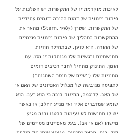
לאיכות מוקדמת זו של התקשרות יש השלכות על
פיתוח ייצוגים של דמות ההורה ודגמים עתידיים
של התקשרות. שטרן (Stern, 1985) מתאר את
ההתקשרות כתהליך של פיתוח ייצוגים פנימיים
של ההורה. הוא טוען, שבתחילה חוויות
תחושתיות ורגשיות אלו מנותקות זו מזו. עם
הזמן, התינוק מתחיל לחבר רכיבים דומים
מחוויות אלו (׳׳איים של חוסר השתנות׳׳)
לתפיסה מגובשת של מכלול האפיונים של האם או
של האב. לדוגמה, התינוק בוכה כי הוא רעב. הוא
שומע שמדברים אליו ואז מגיע החלב; או כאשר
יש לו תחושות לא נעימות בבטנו והנה מגיע
מישהו (אם או אב), בעל מאפיינים מסוימים של
קול, ריח, מראה ותנועה, מנענע אותו ואז חולפת