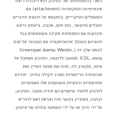
השני בהתפתחותו של התינוק הוא היכולת ליצור
אינטימיות והתקשרות (attachment) עם
המטפלים העיקריים, בהתבסס על רגשות חיוביים
העולים מהקשר, כמו חום, אהבה, ביטחון ורוגע.
תינוקות עם התפתחות תקינה משתמשים בכל
חושיהם במהלך אינטראקציה עם המבוגר על מנת
לבסס שלב זה (Greenspan &amp; Wieder,
2006; ICDL, 2005) לדוגמה, התינוק מסתכל על
אימו, מקשיב לה, חווה את מגעה העדין ואת
תנועותיה הריתמיות ומגיב לקולה בחיוך. חוויות
תחושתיות ורגשיות משותפות אלו מאפשרות
לתינוק ללמוד שיחסים הם חוויה מהנה. התינוק,
הנהנה, מעוניין בקשר הזה ומראה זאת להורים
על ידי חיוך או על ידי השמעת קולות של סיפוק.