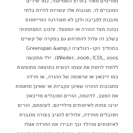
מסוימים מאוד בערוץ השמיעתי, כמו שירים
המוכרים לו. תגובות אלו עשויות להיות בלתי
מובנות לסביבה ולכן לא תעוררנה התייחסות
נכונה מצד ההורה או המטפל. עיכוב התפתחותי
בשלב זה עלול להתרחש גם במקרה של קשיים
בתהליך הקו-רגולציה (Greenspan &amp;
Wieder, 2006; ICDL, 2005). ילד מתקשה
ללמוד לווסת את עצמו רגשית כתוצאה מתופעות
כמו דיכאון או טראומה של ההורה, או חרדה
מתגובות ההורה שאינן עקביות או שאינן תואמות
את המצב. לדוגמה, הורים הסובלים מדיכאון
יגיבו פחות לאיתותים מילדיהם. לעומתם, הורים
הסובלים מחרדה, עלולים להגיב בצורה מוגברת
לאיתותים מהילד וכך יגבירו את החרדה אצלו