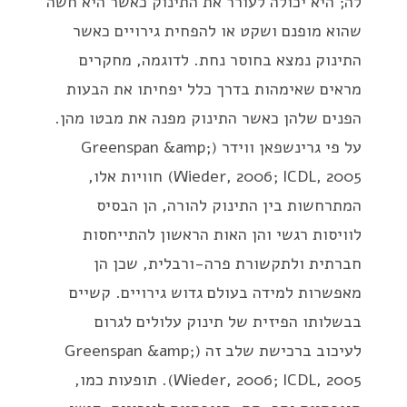
לה; היא יכולה לעורר את התינוק כאשר היא חשה
שהוא מופנם ושקט או להפחית גירויים כאשר
התינוק נמצא בחוסר נחת. לדוגמה, מחקרים
מראים שאימהות בדרך כלל יפחיתו את הבעות
הפנים שלהן כאשר התינוק מפנה את מבטו מהן.
על פי גרינשפאן ווידר (Greenspan &amp;
Wieder, 2006; ICDL, 2005) חוויות אלו,
המתרחשות בין התינוק להורה, הן הבסיס
לוויסות רגשי והן האות הראשון להתייחסות
חברתית ולתקשורת פרה-ורבלית, שכן הן
מאפשרות למידה בעולם גדוש גירויים. קשיים
בבשלותו הפיזית של תינוק עלולים לגרום
לעיכוב ברכישת שלב זה (Greenspan &amp;
Wieder, 2006; ICDL, 2005). תופעות כמו,