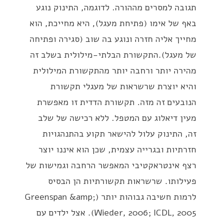
תגובה למסרים מההורה. לדוגמה, התינוק נוגע
באף של אימו (פתיחת מעגל), היא מחייכת, הוא
מחייך אליה חזרה ונוגע בה שוב (סגירה ופתיחה
של מעגל).התקשורת הבלתי-מילולית בשלב זה
מהירה יותר ורחבה יותר מהתקשורת המילולית
והיא יוצרת שרשראות של מעגלי תקשורת
הנובעים זה מזה. תקשורת הדדית זו מאפשרת
מעין דיאלוג עם המטפל. ללא רכישה של שלב
זה, התינוק עלול להישאר תקוע בהתנהגויות
חזרתיות ובגרייה עצמית, שכן הוא איננו יוצר
רצף אינטראקטיבי המאפשר הרחבה וגמישות של
פעילותו. שרשראות תקשורתיות הן הבסיס
לרמות חשיבה גבוהות יותר (Greenspan &amp;
Wieder, 2006; ICDL, 2005). אצל ילדים עם