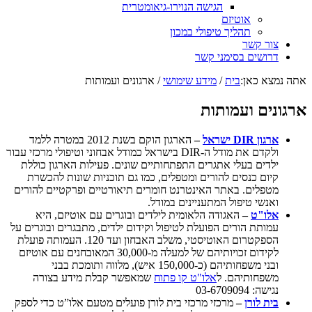
הגישה הנוירו-גיאומטרית
אוטיזם
תהליך טיפולי במכון
צור קשר
דרושים בסימני קשר
אתה נמצא כאן:
בית
/
מידע שימושי
/
ארגונים ועמותות
ארגונים ועמותות
ארגון
DIR
ישראל
–
הארגון הוקם בשנת 2012 במטרה ללמד
ולקדם את מודל ה-DIR בישראל כמודל אבחוני וטיפולי מרכזי עבור
ילדים בעלי אתגרים התפתחותיים שונים. פעילות הארגון כוללת
קיום כנסים להורים ומטפלים, כמו גם תוכניות שונות להכשרת
מטפלים. באתר האינטרנט חומרים תיאורטיים ופרקטיים להורים
ואנשי טיפול המתעניינים במודל.
אלו"ט
–
האגודה הלאומית לילדים ובוגרים עם אוטיזם, היא
עמותת הורים הפועלת לטיפול וקידום ילדים, מתבגרים ובוגרים על
הספקטרום האוטיסטי, משלב האבחון ועד 120. העמותה פועלת
לקידום זכויותיהם של למעלה מ-30,000 המאובחנים עם אוטיזם
ובני משפחותיהם (כ-150,000 איש), מלווה ותומכת בבני
משפחותיהם. ל
אלו"ט קו פתוח
שמאפשר קבלת מידע בצורה
נגישה: 03-6709094
בית
לורן
–
מרכזי מרכזי בית לורן פועלים מטעם אלו”ט כדי לספק