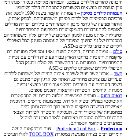
והכוונה להורים ולילדים עצמם
.
העמותה מקיימת כנס דו שנתי וימי
עיון העוסקים בנושאים הקשורים להתפתחות הילד ושיקומו.
העמותה לילדים בסיכון
–
העמותה הוקמה בשנת 1990 לספק את
צרכיהם הבסיסיים של ילדים בסיכון ומשפחותיהם, לספק אבחון,
איתור ומניעה של גורמי סיכון התפתחותיים בילדים ויצירת מודלים
לאומיים להתערבויות רב-מקצועיות בהפרעות התפתחותיות.
וטיפוליות שיתנו מענה למגוון הצרכים של ילדים אלה ומשפחותיהם.
במסגרות של גני החינוך המיוחד של העמותה מוענק הסל הטיפולי
לילדים שאובחנו כלוקים ב-ASD.
סולם
–
עמותה חרדית, הוקמה בשנת 1981 ומפעילה מסגרות יום
שיקומיות חינוכיות ברחבי הארץ עבור פעוטות וילדים עם נכויות
התפתחותיות. במסגרות גני התקשורת של סולם מוענק הסל
הטיפולי לילדים שאובחנו כלוקים ב-ASD.
קשר
–
ארגון קשר פועל לשיפור איכות החיים של משפחות לילדים
וצעירים עם צרכים מיוחדים. האתר של ארגון קשר מונגש גם
בשפה העברית וגם בערבית כולל מאגר מידע בנושאי זכויות,
מסגרות, קורסים, הכשרות והרצאות ותכנים נוספים.
רואים רחוק
–
תוכנית המכשירה ומלווה בוגרים על הספקטרום
האוטיסטי בצה“ל ובשוק האזרחי, במקצועות נדרשים. התוכנית
מאפשרת הכשרה במקצוע הצבאי תוך תמיכה ומתן כלים
במיומנויות של כישורי חיים, תעסוקה והכשרה לשירות הצבאי.
התוכנית כוללת התנסות באזרחות ולאחר מכן גיוס לצה"ל
כמתנדבים בתחומי הכשרתם.
Profectum
–
Profectum Tool Box
– צוות פורפקטום העלה
חומרים רבים בצורה מונגשת במסגרת
TOOL BOX
לאלו העושים