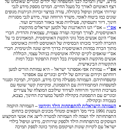
מידע, ייעוץ ותמיכה לבני המשפחה של ילדים ובוגרים שאובחנו על
רצף האוטיזם לאורך כל מעגל החיים. המרכז מספק מידע לגבי
שירותי אבחון וטיפול בקהילה, עזרה במיצוי זכויות הניתנות מגופים
שונים כמו ביטוח לאומי, משרד הרווחה ועוד, מידע לגבי מסגרות
חינוך, דיור ותעסוקה, פעילויות פנאי באזור המגורים ועוד.
אס
"י
–
אס"י הנו התארגנות של ולמען ישראלים מהקשת
האוטיסטית, לצורך תמיכה ועזרה עצמית, עצמאית והדדית. חברי
אס"י הינם אנשים מכל גווני הקשת האוטיסטית, המאמינים כי על
החברה להכיר בזכותו הבסיסית של האוטיסט לחיות כאוטיסט
מתוך הכרה במהות האוטיסטית כדרך חיים שונה ולגיטימית. חברי
אס"י שואפים לקיים קהילה אוטיסטית בניהול עצמי, הכוללת
אנשים מהקשת האוטיסטית בכל רמות התפקוד ובכל רמות
התקשורת הבינאישית.
אפ"י –
עמותת אפי-אספרגר ישראל – היא עמותת הורים למען
רווחתם וקידום ענייניהם של ילדים ובוגרים עם אספרגר
ומשפחותיהם. העמותה מפעילה מרכז מידע, הסברה, תמיכה וסנגור
למשפחות המתמודדות עם התסמונת, ומקיימת קשר שוטף עם
מערכות החינוך והרווחה לעידוד שילובם המוצלח של צעירים
ובוגרים עם התסמונת בקהילה למשל במערכת החינוך, בצבא,
בעבודה ובקהילה.
העמותה הישראלית
להתפתחות הילד וקידומו
–
העמותה הוקמה
בשנת 1991 בידי מס' רופאים ומנהלי מכונים העוסקים בתחום
התפתחותה ילד ושמה לה העמותה למטרה לייצג את אנשי המקצוע
העוסקים בהתפתחות הילד ולספק שירותים, מידע וטיפול בילדי
ישראל עם לקויות שונות ושיקומם מתוך כוונה לספק תמיכה