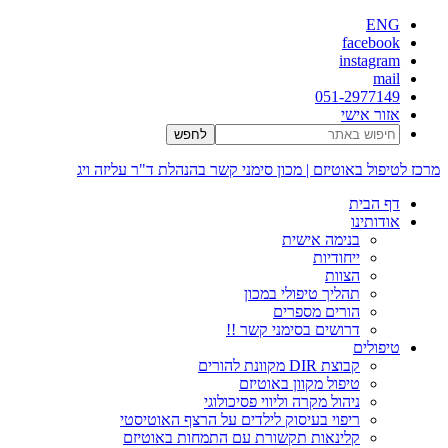
ENG
facebook
instagram
mail
051-2977149
אזור אישי
מרכז לטיפול באוטיזם | מכון סימני קשר בהנהלת ד"ר עליזה ויג
דף הבית
אודותינו
בנימה אישית
ייחודיות
הצוות
תהליך טיפולי במכון
הורים מספרים
דרושים בסימני קשר !!
טיפולים
קבוצת DIR מקוונת להורים
טיפול מקוון באוטיזם
ניהול מקרה וליווי פסיכולוגי
ריפוי בעיסוק לילדים על הרצף האוטיסטי
קלינאות תקשורת עם התמחות באוטיזם