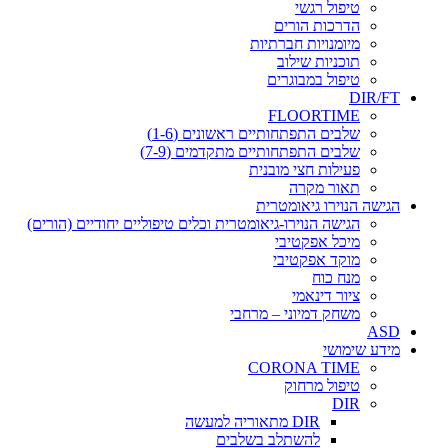
טיפול רגשי
הדרכות הורים
מיומנויות חברתיות
תוכניות שילוב
טיפול במבוגרים
DIR/FT
FLOORTIME
שלבים התפתחותיים ראשונים (1-6)
שלבים התפתחותיים מתקדמים (7-9)
פעילות חצי מובנית
תאור מקרה
הגישה הנוירו גיאומטרית
הגישה הנוירו-גיאומטרית וכלים טיפוליים יחודיים (הורים)
מיכל אפקטיבי
מוקד אפקטיבי
מנח כוח
ציור דינאמי
משחק דמיוני – מרחבי
ASD
מידע שימושי
CORONA TIME
טיפול מרחוק
DIR
DIR מתאוריה למעשה
להשתלב בשלבים