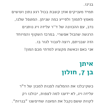
בנינו.
תמיד מעניקים אוזן קשבת בכול רגע נתון ועושים
מאמץ לתמוך ולסייע כמה שניתן. המטפל שלנו,
נדב, עם ההכוונה של ד׳׳ר עליזה ויג נותנים
הרגשה שהכול אפשרי. במרכז השקוף והמיוחד
הזה שבניתם, רוצה לעבור לגור בו.
אני כאם וכאשת מקצוע למדתי מכם המון!
איתן
בן 7, חולון
כשקיבלנו את ההמלצה לפנות למכון של ד"ר
עליזה ויג, לא ידענו למה לצפות, יכולנו רק
לקוות ששם נקבל את המענה שחיפשנו "בנרות".