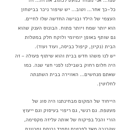
טפו… אני מפחד כמעט לכתוב את זה… זה
כל-כך אחר… וטוב… יש שיפור ניכר בביטחון
העצמי של הילד ובגישה החדשה שלו לחיים.
הוא יותר שמח ויותר פתוח. הבונוס הענק שהוא
גם שותף באופן יומיומי ולוקח חלק במטלות
הבית (נקיון, קיפול כביסה, ועוד ועוד).
יש לנו משהו חדש בבית והוא שיתוף פעולה – זה
היה חלום רחוק בשבילנו לפני חצי שנה. כמו
שאתם מנחשים… האווירה בבית השתנתה
לחלוטין.
הייחוד של המקום מבחינתנו היה סוג של
מעטפת. גם רגשי, גם ריפוי בעיסוק וגם ייעוץ
הורי והכל בפיקוח של אותה עליזה מקסימה,
שקרובה מאד לפרטים ותמיד נכנסת ומכוונת